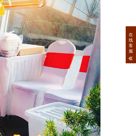
在
线
客
服