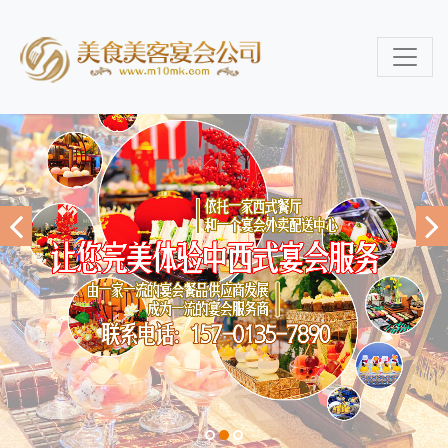
1
2
3